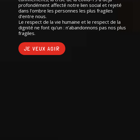
profondément affecté notre lien social et rejeté
profondément affecté notre lien social et rejeté
dans l’ombre les personnes les plus fragiles
dans l’ombre les personnes les plus fragiles
d’entre nous.
d’entre nous.
Le respect de la vie humaine et le respect de la
Le respect de la vie humaine et le respect de la
dignité ne font qu’un : n’abandonnons pas nos plus
dignité ne font qu’un : n’abandonnons pas nos plus
fragiles.
fragiles.
JE VEUX AGIR
JE VEUX AGIR