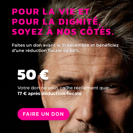
POUR LA VIE ET
POUR LA DIGNITÉ,
SOYEZ À NOS CÔTÉS.
Faites un don avant le 31 décembre et bénéficiez
d’une réduction fiscale de 66%.
50 €
Votre don ne vous coûte réellement que
17 € après déduction fiscale
FAIRE UN DON