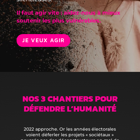
Il faut agir vite : aidez-nous à mieux
soutenir les plus vulnérables.
JE VEUX AGIR
NOS 3 CHANTIERS POUR
DÉFENDRE L’HUMANITÉ
2022 approche. Or les années électorales
voient déferler les projets « sociétaux »