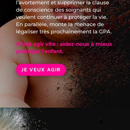
l’avortement et supprimer la clause
de conscience des soignants qui
veulent continuer à protéger la vie.
En parallèle, monte la menace de
légaliser très prochainement la GPA.
Il faut agir vite : aidez-nous à mieux
protéger l’enfant.
JE VEUX AGIR