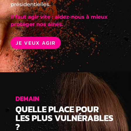
présidentielles.
Il faut agir vite : aidez-nous à mieux
protéger nos aînés.
JE VEUX AGIR
DEMAIN
QUELLE PLACE POUR
LES PLUS VULNÉRABLES
?