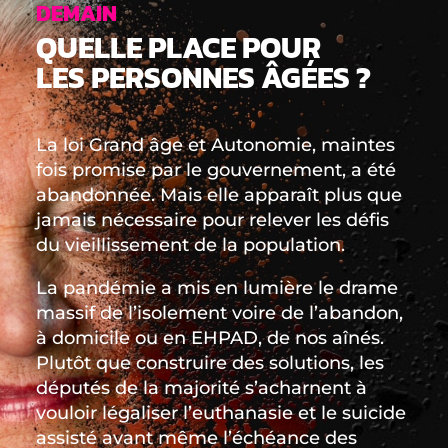
DEMAIN
QUELLE PLACE POUR
LES PERSONNES ÂGÉES ?
La loi Grand âge et Autonomie, maintes
fois promise par le gouvernement, a été
abandonnée. Mais elle apparaît plus que
jamais nécessaire pour relever les défis
du vieillissement de la population.
La pandémie a mis en lumière le drame
massif de l’isolement voire de l’abandon,
à domicile ou en EHPAD, de nos aînés.
Plutôt que construire des solutions, les
députés de la majorité s’acharnent à
vouloir légaliser l’euthanasie et le suicide
assisté avant même l’échéance des