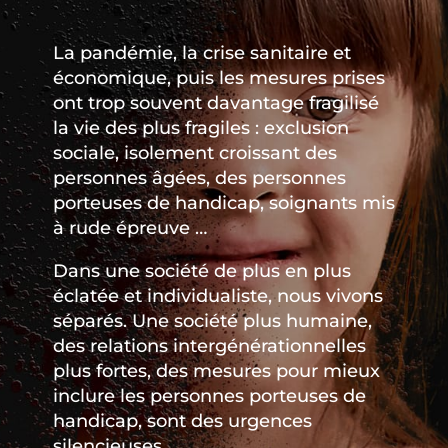
La pandémie, la crise sanitaire et
économique, puis les mesures prises
ont trop souvent davantage fragilisé
la vie des plus fragiles : exclusion
sociale, isolement croissant des
personnes âgées, des personnes
porteuses de handicap, soignants mis
à rude épreuve …
Dans une société de plus en plus
éclatée et individualiste, nous vivons
séparés. Une société plus humaine,
des relations intergénérationnelles
plus fortes, des mesures pour mieux
inclure les personnes porteuses de
handicap, sont des urgences
silencieuses.