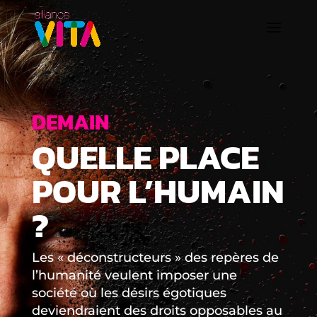
DEMAIN
QUELLE PLACE
POUR L’HUMAIN
?
Les « déconstructeurs » des repères de
l’humanité veulent imposer une
société où les désirs égotiques
deviendraient des droits opposables au