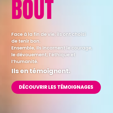
BOUT
Face à la fin de vie, ils ont choisi
de tenir bon.
Ensemble, ils incarnent le courage,
le dévouement, l’éthique et
l’humanité.
Ils en témoignent.
DÉCOUVRIR LES TÉMOIGNAGES