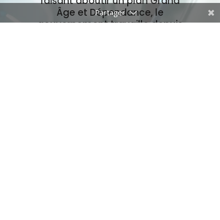
faisant aboutir un plan Grand
Âge et Dépendance,
le
gouvernement travaille depuis
des mois à une prochaine loi sur
la fin de vie qui vise à légaliser
une
« aide active à mourir »,
c’est-à-dire le suicide assisté et
l’euthanasie.
Ce projet est une offense faite à
la vie des plus vulnérables, à
leurs familles, à l’éthique des
soignants et à l’attachement à
une société solidaire.
JE VEUX AGIR