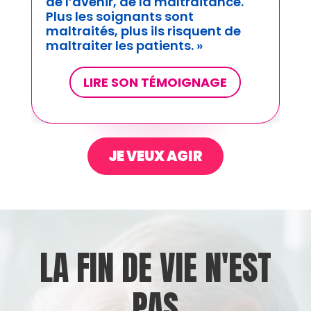
des gens à aimer..
.
J’ai décidé de
me battre et de profiter du temps
qu’il me reste. »
s
LIRE SON TÉMOIGNAGE
JE VEUX AGIR
LA FIN DE VIE N'EST
PAS