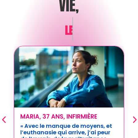
VIE,
LE DÉVOUEMENT
PAUL, 76 ANS, VEUF
« Sans juger, vous avez compris
ma souffrance et
j’ai réalisé que
j’avais encore des choses à vivre,